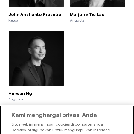
Karier
John Aristianto Prasetio
Marjorie Tiu Lao
Ketua
Anggota
Hubungi Kami
Bahasa Indonesia
English
Indonesia
Herwan Ng
Anggota
Kami menghargai privasi Anda
Piagam Komite Audit
Situs web ini menyimpan cookies di computer anda.
Cookies ini digunakan untuk mengumpulkan informasi