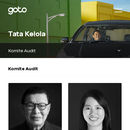
Beranda
Tata Kelola
Tentang Kami
Komite Audit
Tata Kelola
Komite Audit
Hubungan Investor
Komitmen Kami
Produk
Ruang Berita