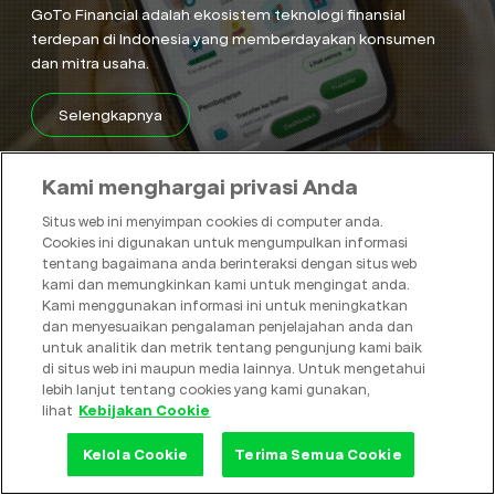
GoTo Financial adalah ekosistem teknologi finansial
Karier
terdepan di Indonesia yang memberdayakan konsumen
dan mitra usaha.
Hubungi Kami
Selengkapnya
Kami menghargai privasi Anda
Bahasa Indonesia
Situs web ini menyimpan cookies di computer anda.
Cookies ini digunakan untuk mengumpulkan informasi
tentang bagaimana anda berinteraksi dengan situs web
English
kami dan memungkinkan kami untuk mengingat anda.
Kami menggunakan informasi ini untuk meningkatkan
dan menyesuaikan pengalaman penjelajahan anda dan
Indonesia
untuk analitik dan metrik tentang pengunjung kami baik
di situs web ini maupun media lainnya. Untuk mengetahui
lebih lanjut tentang cookies yang kami gunakan,
lihat
Kebijakan Cookie
Powered By
Kelola Cookie
Terima Semua Cookie
Pemberitahuan Privasi
Kelola Cookie