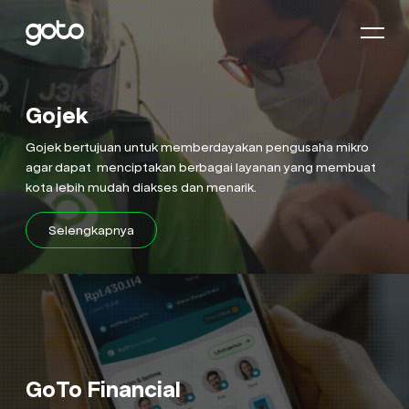
Beranda
Gojek
Tentang Kami
Gojek bertujuan untuk memberdayakan pengusaha mikro
agar dapat menciptakan berbagai layanan yang membuat
Tata Kelola
kota lebih mudah diakses dan menarik.
Hubungan Investor
Selengkapnya
Komitmen Kami
Produk
Ruang Berita
GoTo Financial