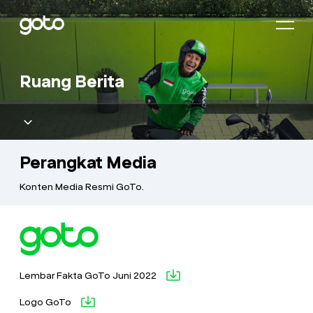
Beranda
Ruang Berita
Tentang Kami
Tata Kelola
Perangkat Media
Hubungan Investor
Konten Media Resmi GoTo.
Komitmen Kami
Produk
Lembar Fakta GoTo Juni 2022
Ruang Berita
Logo GoTo